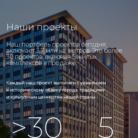
Наши проекты
Наш портфель проектов сегодня
включает 3,7 млн кв. метров. Это более
30 проектов, включая 5 жилых
комплексов в продаже.
Каждый наш проект выполнен с уважением
к историческому облику города, традициям
и культурным ценностям нашей страны.
>30
5