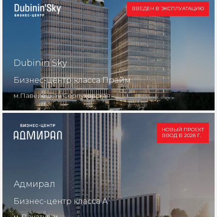
ВВЕДЕН В ЭКСПЛУАТАЦИЮ
Dubinin’Sky
Бизнес-центр класса Прайм
м.Павелецкая/Серпуховская
НОВЫЙ ПРОЕКТ
ВВОД В 2028 Г.
Адмирал
Бизнес-центр класса А
м. Печатники