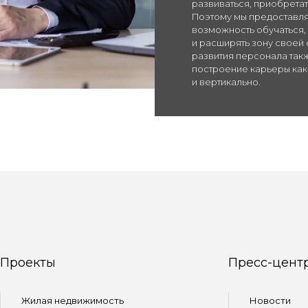
развиваться, приобретат
Поэтому мы предоставл
возможность обучаться,
и расширять зону своей 
развития персонала та
построение карьеры как 
и вертикально.
Проекты
Пресс-цент
Жилая недвижимость
Новости