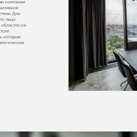
рию компании
рактивной
тями. Для
то лицо
 областях ее
стоят
ы, которые
атегических