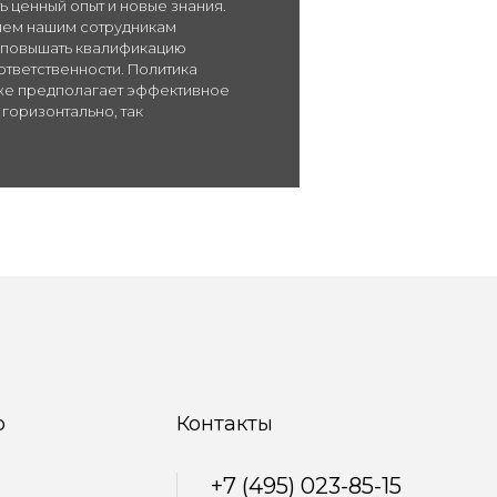
ь ценный опыт и новые знания.
яем нашим сотрудникам
 повышать квалификацию
ответственности. Политика
кже предполагает эффективное
горизонтально, так
р
Контакты
+7 (495) 023-85-15