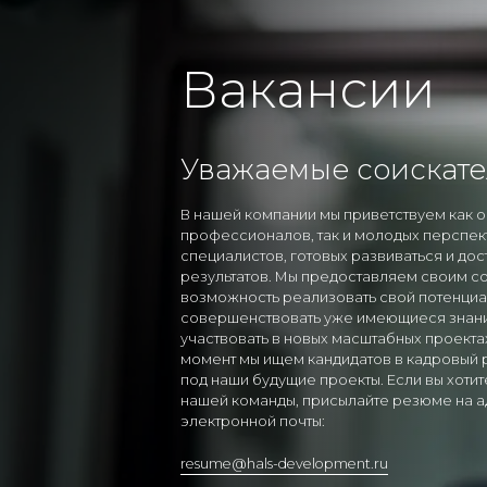
Вакансии
Уважаемые соискате
В нашей компании мы приветствуем как 
профессионалов, так и молодых перспек
специалистов, готовых развиваться и дос
результатов. Мы предоставляем своим с
возможность реализовать свой потенциа
совершенствовать уже имеющиеся знани
участвовать в новых масштабных проекта
момент мы ищем кандидатов в кадровый 
под наши будущие проекты. Если вы хотит
нашей команды, присылайте резюме на 
электронной почты:
resume@hals-development.ru