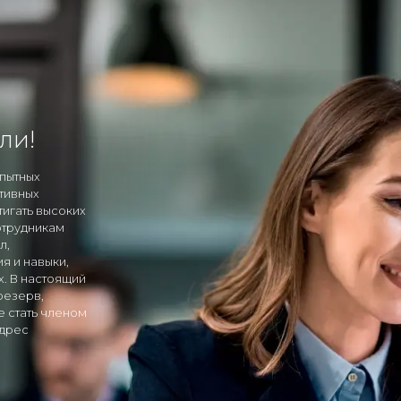
ли!
опытных
тивных
тигать высоких
отрудникам
л,
я и навыки,
х. В настоящий
резерв,
е стать членом
адрес