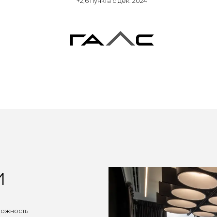
+2,6 пункта с дек. 2024
и
можность