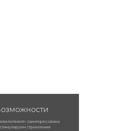
возможности
Девелопмент» заинтересована
 стимулируем стремление