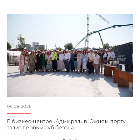
06.08.2026
05
В бизнес-центре «Адмирал» в Южном порту
В 
залит первый куб бетона
дв