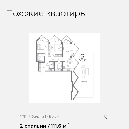
Похожие квартиры
№
34
/
Секция
1
/
8
этаж
2
2 спальни
/
111,6
м