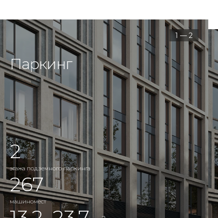
1 — 2
Паркинг
2
этажа подземного паркинга
267
машиномест
13,2–23,7