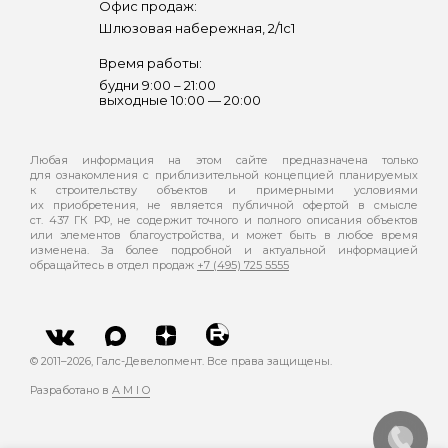
Офис продаж:
Шлюзовая набережная, 2/1с1
Время работы:
будни 9:00 – 21:00
выходные 10:00 — 20:00
Любая информация на этом сайте предназначена только
для ознакомления с приблизительной концепцией планируемых
к строительству объектов и примерными условиями
их приобретения, не является публичной офертой в смысле
ст. 437 ГК РФ, не содержит точного и полного описания объектов
или элементов благоустройства, и может быть в любое время
изменена. За более подробной и актуальной информацией
обращайтесь в отдел продаж
+7 (495) 725 5555
© 2011–
2026
, Галс-Девелопмент. Все права защищены.
Разработано в
A M I O